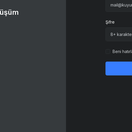
önüşüm
Şifre
Beni hatırl